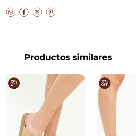
Productos similares
15
%
17
%
OFF
OFF