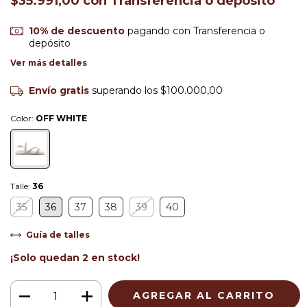
$35.991,00
con
Transferencia o depósito
10% de descuento
pagando con Transferencia o
depósito
Ver más detalles
Envío gratis
superando los
$100.000,00
Color:
OFF WHITE
Talle:
36
35
36
37
38
39
40
Guía de talles
¡Solo quedan
2
en stock!