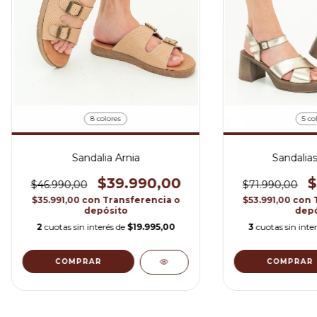
8 colores
5 co
Sandalia Arnia
Sandalias
$39.990,00
$
$46.990,00
$71.990,00
$35.991,00
con
Transferencia o
$53.991,00
con
depósito
depó
2
cuotas sin interés de
$19.995,00
3
cuotas sin inte
COMPRAR
COMPRAR