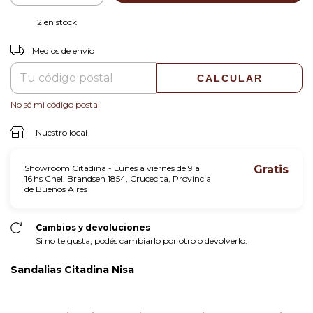
2
en stock
CAMBIAR CP
Entregas para el CP:
Medios de envío
CALCULAR
No sé mi código postal
Nuestro local
Showroom Citadina - Lunes a viernes de 9 a
Gratis
16 hs Cnel. Brandsen 1854, Crucecita, Provincia
de Buenos Aires
Cambios y devoluciones
Si no te gusta, podés cambiarlo por otro o devolverlo.
Sandalias Citadina Nisa