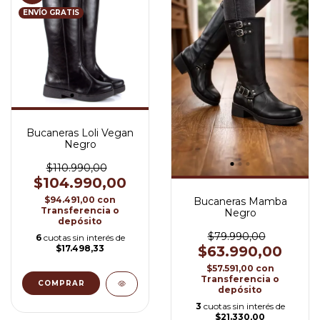
ENVÍO GRATIS
Bucaneras Loli Vegan
Negro
$110.990,00
$104.990,00
$94.491,00
con
Bucaneras Mamba
Transferencia o
Negro
depósito
$79.990,00
6
cuotas sin interés de
$17.498,33
$63.990,00
$57.591,00
con
Transferencia o
COMPRAR
depósito
3
cuotas sin interés de
$21.330,00