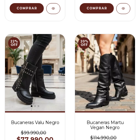
COMPRAR
COMPRAR
22
%
20
%
OFF
OFF
Bucaneras Valu Negro
Bucaneras Martu
Vegan Negro
$99.990,00
$114.990,00
$77.990,00