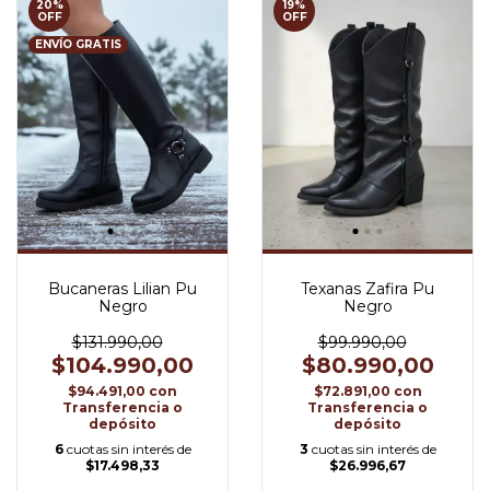
20
%
19
%
OFF
OFF
ENVÍO GRATIS
Bucaneras Lilian Pu
Texanas Zafira Pu
Negro
Negro
$131.990,00
$99.990,00
$104.990,00
$80.990,00
$94.491,00
con
$72.891,00
con
Transferencia o
Transferencia o
depósito
depósito
6
cuotas sin interés de
3
cuotas sin interés de
$17.498,33
$26.996,67