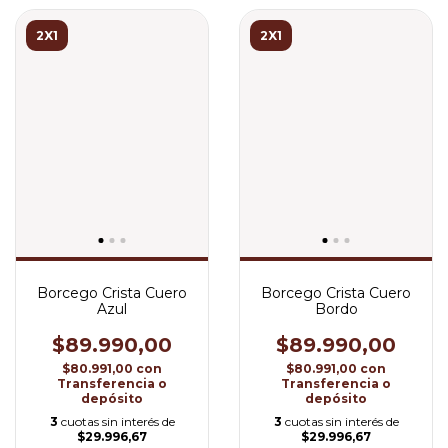
2X1
2X1
Borcego Crista Cuero
Borcego Crista Cuero
Azul
Bordo
$89.990,00
$89.990,00
$80.991,00
con
$80.991,00
con
Transferencia o
Transferencia o
depósito
depósito
3
cuotas sin interés de
3
cuotas sin interés de
$29.996,67
$29.996,67