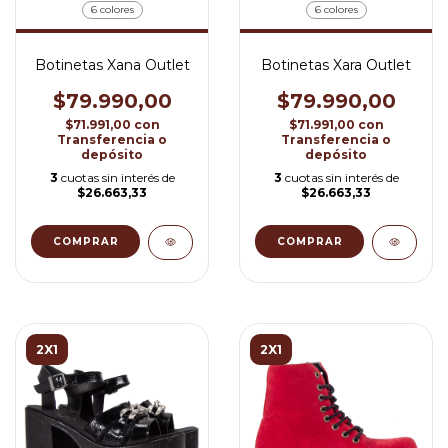
6 colores
6 colores
Botinetas Xana Outlet
Botinetas Xara Outlet
$79.990,00
$79.990,00
$71.991,00
con
$71.991,00
con
Transferencia o
Transferencia o
depósito
depósito
3
cuotas sin interés de
3
cuotas sin interés de
$26.663,33
$26.663,33
COMPRAR
COMPRAR
2X1
2X1