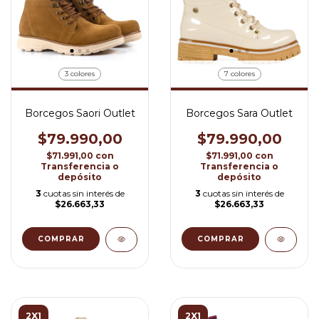
3 colores
7 colores
Borcegos Saori Outlet
Borcegos Sara Outlet
$79.990,00
$79.990,00
$71.991,00
con
$71.991,00
con
Transferencia o
Transferencia o
depósito
depósito
3
cuotas sin interés de
3
cuotas sin interés de
$26.663,33
$26.663,33
COMPRAR
COMPRAR
2X1
2X1