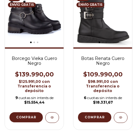
ENVÍO GRATIS
ENVÍO GRATIS
Borcego Vieka Cuero
Botas Renata Cuero
Negro
Negro
$139.990,00
$109.990,00
$125.991,00
con
$98.991,00
con
Transferencia o
Transferencia o
depósito
depósito
9
cuotas sin interés de
6
cuotas sin interés de
$15.554,44
$18.331,67
COMPRAR
COMPRAR