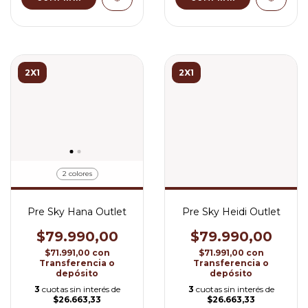
2X1
2X1
2 colores
Pre Sky Hana Outlet
Pre Sky Heidi Outlet
$79.990,00
$79.990,00
$71.991,00
con
$71.991,00
con
Transferencia o
Transferencia o
depósito
depósito
3
cuotas sin interés de
3
cuotas sin interés de
$26.663,33
$26.663,33