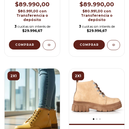
$89.990,00
$89.990,00
$80.991,00
con
$80.991,00
con
Transferencia o
Transferencia o
depósito
depósito
3
cuotas sin interés de
3
cuotas sin interés de
$29.996,67
$29.996,67
COMPRAR
COMPRAR
2X1
2X1