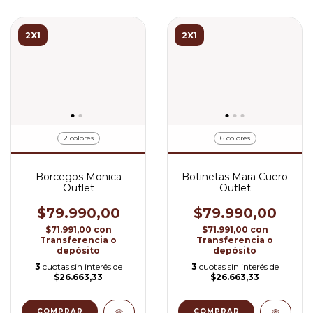
2X1
2X1
2 colores
6 colores
Borcegos Monica
Botinetas Mara Cuero
Outlet
Outlet
$79.990,00
$79.990,00
$71.991,00
con
$71.991,00
con
Transferencia o
Transferencia o
depósito
depósito
3
cuotas sin interés de
3
cuotas sin interés de
$26.663,33
$26.663,33
COMPRAR
COMPRAR