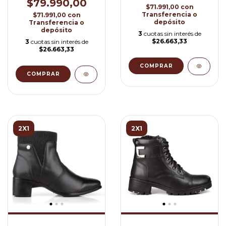
$79.990,00
$71.991,00
con
Transferencia o
$71.991,00
con
depósito
Transferencia o
depósito
3
cuotas sin interés de
$26.663,33
3
cuotas sin interés de
$26.663,33
COMPRAR
COMPRAR
2X1
2X1