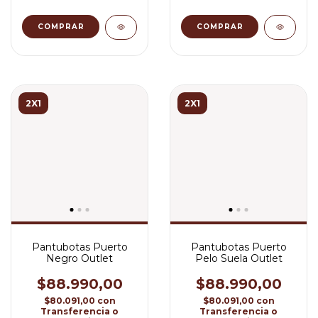
COMPRAR
COMPRAR
2X1
2X1
Pantubotas Puerto
Pantubotas Puerto
Negro Outlet
Pelo Suela Outlet
$88.990,00
$88.990,00
$80.091,00
con
$80.091,00
con
Transferencia o
Transferencia o