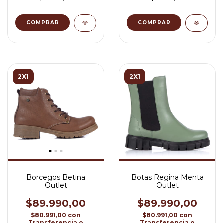
COMPRAR
COMPRAR
2X1
2X1
Borcegos Betina
Botas Regina Menta
Outlet
Outlet
$89.990,00
$89.990,00
$80.991,00
con
$80.991,00
con
Transferencia o
Transferencia o