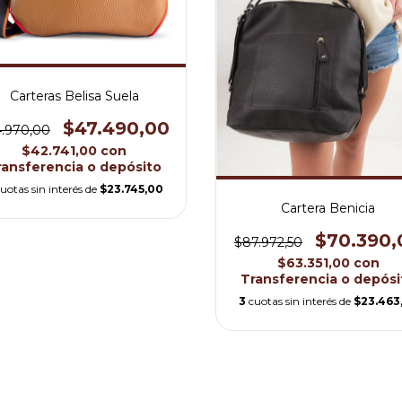
Carteras Belisa Suela
$47.490,00
.970,00
$42.741,00
con
ransferencia o depósito
uotas sin interés de
$23.745,00
Cartera Benicia
$70.390,
$87.972,50
$63.351,00
con
Transferencia o depósi
3
cuotas sin interés de
$23.463