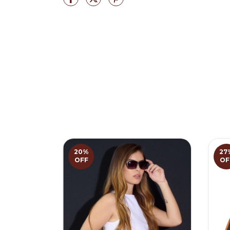
20
%
27
OFF
OF