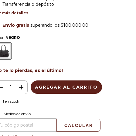
Transferencia o depósito
r más detalles
Envío gratis
superando los
$100.000,00
or:
NEGRO
o te lo pierdas, es el último!
1
en stock
CAMBIAR CP
regas para el CP:
Medios de envío
CALCULAR