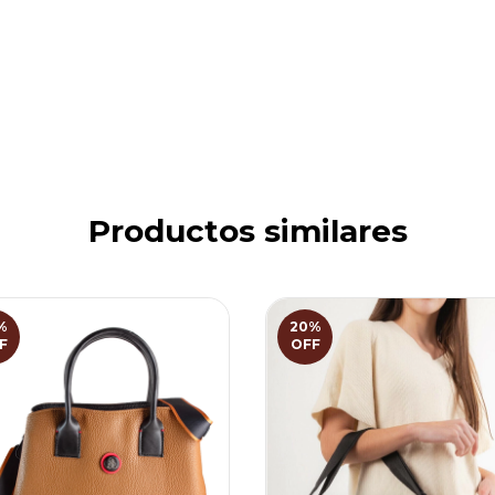
Productos similares
%
20
%
F
OFF