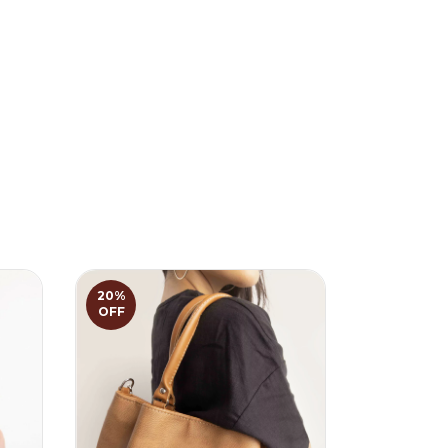
20
%
20
%
OFF
OFF