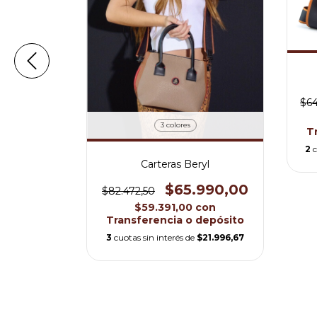
$64
3 colores
T
ga
2
c
990,00
Carteras Beryl
con
$65.990,00
$82.472,50
depósito
$59.391,00
con
$21.996,67
Transferencia o depósito
3
cuotas sin interés de
$21.996,67