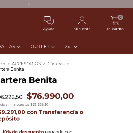
¡10% OFF CON TRANSFERE
0
Ayuda
Mi cuenta
Mi carrito
DALIAS
OUTLET
2x1
cio
>
ACCESORIOS
>
Carteras
>
rtera Benita
artera Benita
$76.990,00
6.222,50
cio sin impuestos
$63.628,10
69.291,00
con
Transferencia o
epósito
10% de descuento
pagando con