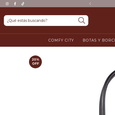
S A PARTIR DE $100.000
COMFY CITY
BOTAS Y BOR
20
%
OFF