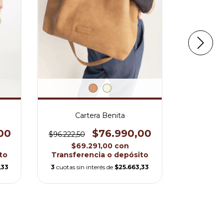
Cart
$77.550,0
$5
Transfe
3
cuotas si
Cartera Benita
$76.990,00
00
$96.222,50
$69.291,00
con
Transferencia o depósito
to
3
cuotas sin interés de
$25.663,33
,33