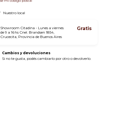
sé mi código postal
Nuestro local
Showroom Citadina - Lunes a viernes
Gratis
de 9 a 16 hs Cnel. Brandsen 1854,
Crucecita, Provincia de Buenos Aires
Cambios y devoluciones
Si no te gusta, podés cambiarlo por otro o devolverlo.