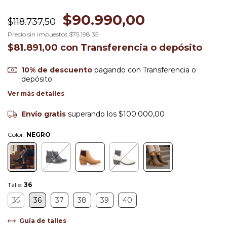
$90.990,00
$118.737,50
Precio sin impuestos
$75.198,35
$81.891,00
con
Transferencia o depósito
10% de descuento
pagando con Transferencia o
depósito
Ver más detalles
Envío gratis
superando los
$100.000,00
Color:
NEGRO
Talle:
36
35
36
37
38
39
40
Guía de talles