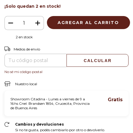
¡Solo quedan
2
en stock!
2
en stock
CAMBIAR CP
Entregas para el CP:
Medios de envío
CALCULAR
No sé mi código postal
Nuestro local
Showroom Citadina - Lunes a viernes de 9 a
Gratis
16 hs Cnel. Brandsen 1854, Crucecita, Provincia
de Buenos Aires
Cambios y devoluciones
Si no te gusta, podés cambiarlo por otro o devolverlo.