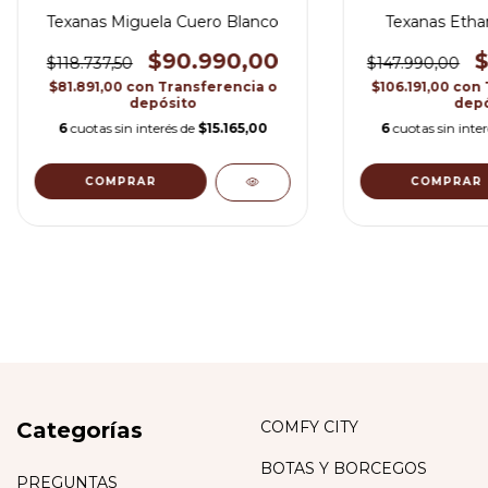
Texanas Miguela Cuero Blanco
Texanas Etha
$90.990,00
$
$118.737,50
$147.990,00
$81.891,00
con
Transferencia o
$106.191,00
con
depósito
depó
6
cuotas sin interés de
$15.165,00
6
cuotas sin inte
COMPRAR
COMPRAR
Categorías
COMFY CITY
BOTAS Y BORCEGOS
PREGUNTAS